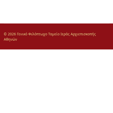
© 2026 Γενικό Φιλόπτωχο Ταμείο Ιεράς Αρχιεπισκοπής
Αθηνών