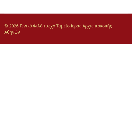
© 2026 Γενικό Φιλόπτωχο Ταμείο Ιεράς Αρχιεπισκοπής
Αθηνών