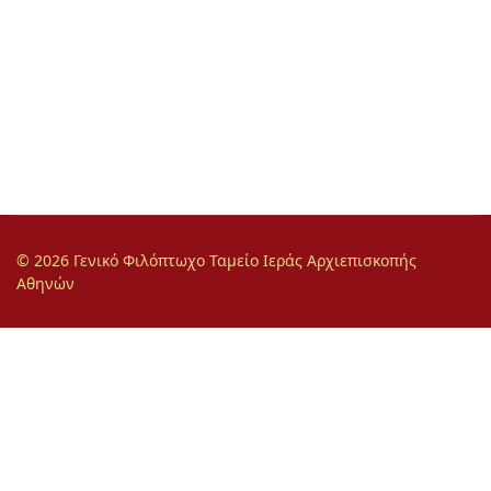
© 2026 Γενικό Φιλόπτωχο Ταμείο Ιεράς Αρχιεπισκοπής
Αθηνών