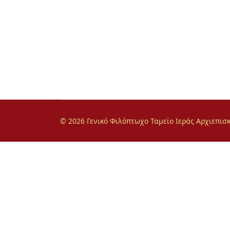
© 2026 Γενικό Φιλόπτωχο Ταμείο Ιεράς Αρχιεπι