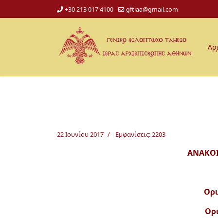
+30 213 017 4100
gftiaa@gmail.com
Αρ
22 Ιουνίου 2017
Εμφανίσεις: 2203
ΑΝΑΚΟΙ
Ορι
Ορι