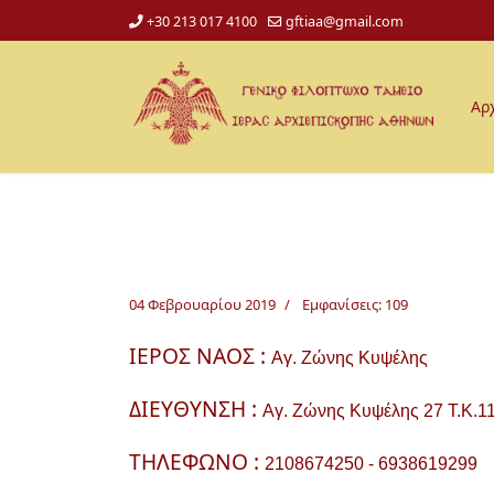
+30 213 017 4100
gftiaa@gmail.com
Αρ
04 Φεβρουαρίου 2019
Εμφανίσεις: 109
ΙΕΡΟΣ ΝΑΟΣ :
Αγ. Ζώνης Κυψέλης
ΔΙΕΥΘΥΝΣΗ :
Αγ. Ζώνης Κυψέλης 27 Τ.Κ.1
ΤΗΛΕΦΩΝΟ :
2108674250 -
6938619299