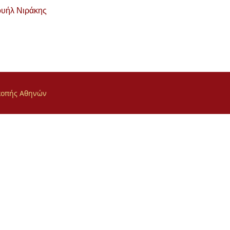
ουήλ Νιράκης
σκοπής Αθηνών