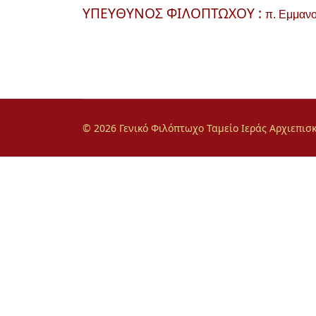
ΥΠΕΥΘΥΝΟΣ ΦΙΛΟΠΤΩΧΟΥ :
π. Εμμαν
© 2026 Γενικό Φιλόπτωχο Ταμείο Ιεράς Αρχιεπι