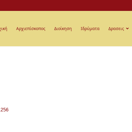
χική
Αρχιεπίσκοπος
Διοίκηση
Ιδρύματα
Δρασεις
1256