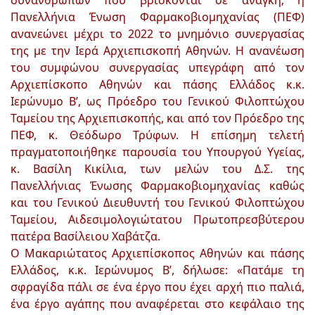
συνανθρώπων που βρίσκονται σε ανάγκη, η
Πανελλήνια Ένωση Φαρμακοβιομηχανίας (ΠΕΦ)
ανανεώνει μέχρι το 2022 το μνημόνιο συνεργασίας
της με την Ιερά Αρχιεπισκοπή Αθηνών. Η ανανέωση
του συμφώνου συνεργασίας υπεγράφη από τον
Αρχιεπίσκοπο Αθηνών και πάσης Ελλάδος κ.κ.
Ιερώνυμο Β’, ως Πρόεδρο του Γενικού Φιλοπτώχου
Ταμείου της Αρχιεπισκοπής, και από τον Πρόεδρο της
ΠΕΦ, κ. Θεόδωρο Τρύφων. Η επίσημη τελετή
πραγματοποιήθηκε παρουσία του Υπουργού Υγείας,
κ. Βασίλη Κικίλια, των μελών του Δ.Σ. της
Πανελλήνιας Ένωσης Φαρμακοβιομηχανίας καθώς
και του Γενικού Διευθυντή του Γενικού Φιλοπτώχου
Ταμείου, Αιδεσιμολογιώτατου Πρωτοπρεσβύτερου
πατέρα Βασίλειου Χαβάτζα.
Ο Μακαριώτατος Αρχιεπίσκοπος Αθηνών και πάσης
Ελλάδος, κ.κ. Ιερώνυμος Β’, δήλωσε: «Πατάμε τη
σφραγίδα πάλι σε ένα έργο που έχει αρχή πιο παλιά,
ένα έργο αγάπης που αναφέρεται στο κεφάλαιο της