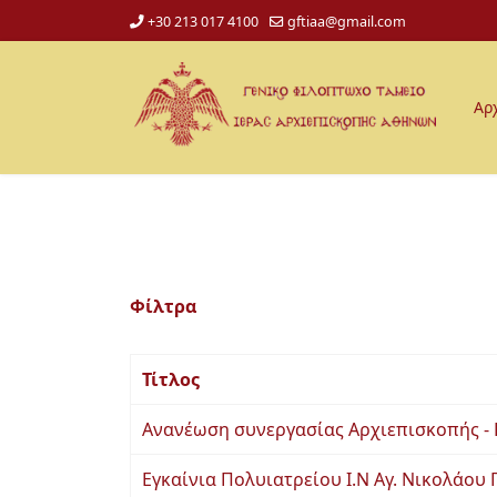
+30 213 017 4100
gftiaa@gmail.com
Αρ
Φίλτρα
Τίτλος
Ανανέωση συνεργασίας Αρχιεπισκοπής - 
Εγκαίνια Πολυιατρείου Ι.Ν Αγ. Νικολάου 